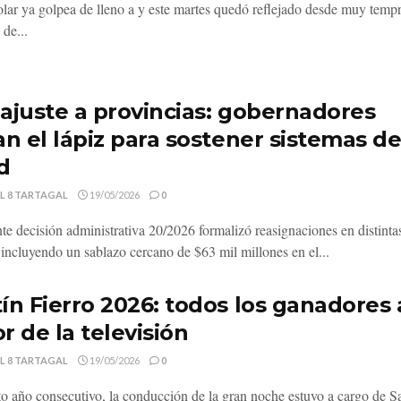
polar ya golpea de lleno a y este martes quedó reflejado desde muy temp
 de...
ajuste a provincias: gobernadores
an el lápiz para sostener sistemas d
d
L 8 TARTAGAL
19/05/2026
0
nte decisión administrativa 20/2026 formalizó reasignaciones en distinta
, incluyendo un sablazo cercano de $63 mil millones en el...
ín Fierro 2026: todos los ganadores 
r de la televisión
L 8 TARTAGAL
19/05/2026
0
to año consecutivo, la conducción de la gran noche estuvo a cargo de S