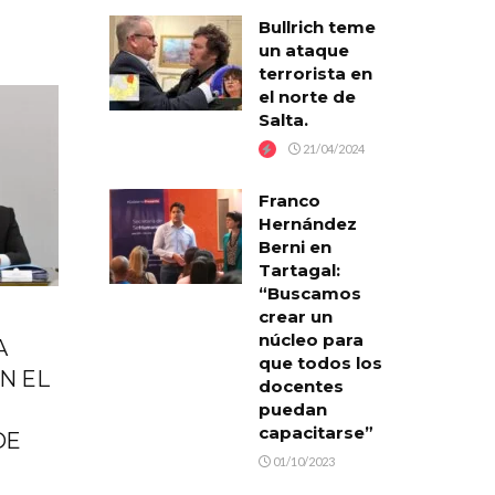
Bullrich teme
un ataque
terrorista en
el norte de
Salta.
21/04/2024
Franco
Hernández
Berni en
Tartagal:
“Buscamos
crear un
núcleo para
A
que todos los
N EL
docentes
puedan
capacitarse”
DE
01/10/2023