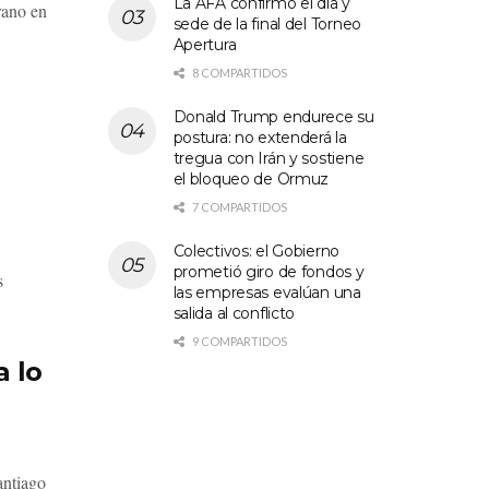
La AFA confirmó el día y
rano en
sede de la final del Torneo
Apertura
8 COMPARTIDOS
Donald Trump endurece su
postura: no extenderá la
tregua con Irán y sostiene
e
el bloqueo de Ormuz
7 COMPARTIDOS
Colectivos: el Gobierno
prometió giro de fondos y
s
las empresas evalúan una
salida al conflicto
9 COMPARTIDOS
a lo
antiago