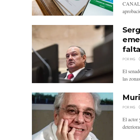
CANAL 8 
aprobac
Serg
emer
falt
POR
HG
El senad
las zonas
Muri
POR
HG
El actor
deteriora