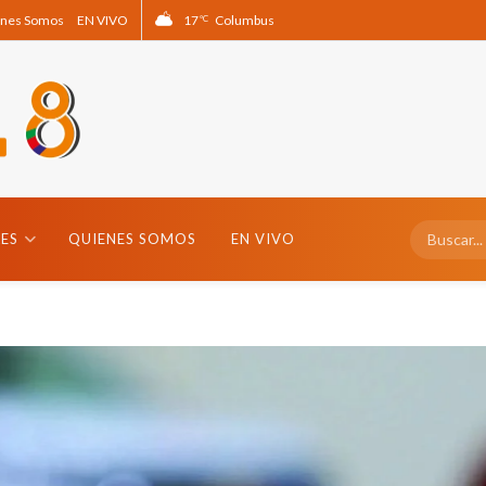
nes Somos
EN VIVO
17
Columbus
°C
ES
QUIENES SOMOS
EN VIVO