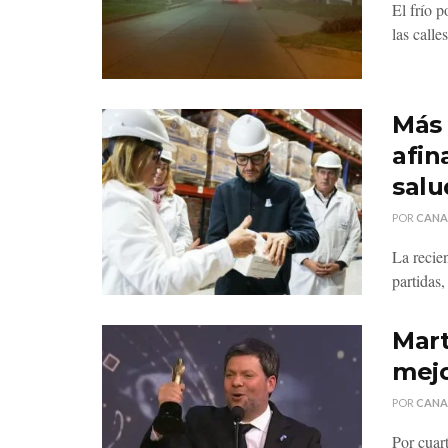
El frío 
las calles
Más 
afin
salu
POR
CANA
La recie
partidas
Mart
mejo
POR
CANA
Por cuar