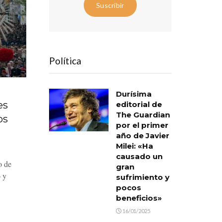
Suscribir
Política
Durísima
es
editorial de
The Guardian
os
por el primer
año de Javier
Milei: «Ha
causado un
o de
gran
 y
sufrimiento y
pocos
beneficios»
16/01/2025