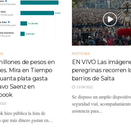
AS
NOTICIAS
illones de pesos en
EN VIVO Las imágen
es. Mira en Tiempo
peregrinas recorren l
cuanta plata gasta
barrios de Salta
avo Saenz en
15/09/2022
book
Se dispuso un amplio dispositiv
seguridad vial, acompañamiento
2023
asistencia para...
 hizo pública la lista de
s que más dinero gastan en...