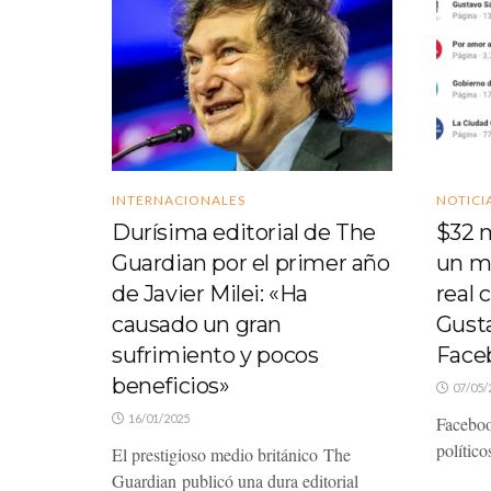
INTERNACIONALES
NOTICI
Durísima editorial de The
$32 m
Guardian por el primer año
un m
de Javier Milei: «Ha
real 
causado un gran
Gust
sufrimiento y pocos
Face
beneficios»
07/05/
16/01/2025
Facebook
político
El prestigioso medio británico The
Guardian publicó una dura editorial