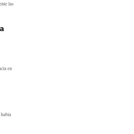
nte las
ra
ncia en
 había