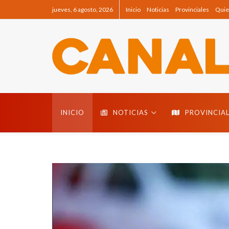
jueves, 6 agosto, 2026
Inicio
Noticias
Provinciales
Quie
Canal 8
INICIO
NOTICIAS
PROVINCIAL