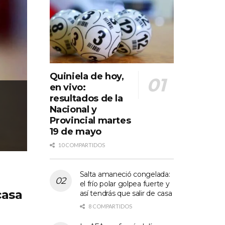
NOTICIAS
Quiniela de hoy,
Salta amaneció congelada
en vivo:
golpea fuerte y así tendr
resultados de la
Nacional y
casa
Provincial martes
19 de mayo
POR
CANAL 8 TARTAGAL
19/05/2026
10 COMPARTIDOS
Salta amaneció congelada:
el frío polar golpea fuerte y
casa
así tendrás que salir de casa
8 COMPARTIDOS