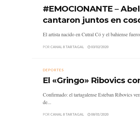
#EMOCIONANTE – Abel P
cantaron juntos en cos
El artista nacido en Cutral Có y el bahiense fuer
POR
CANAL 8 TARTAGAL
03/02/2020
DEPORTES
El «Gringo» Ribovics c
Confirmado: el tartagalense Esteban Ribovics ver
de...
POR
CANAL 8 TARTAGAL
08/01/2020