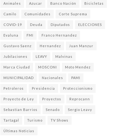
Animales
Azucar
Banco Nación
Bicicletas
Camilo
Comunidades
Corte Suprema
COVID-19
Deuda
Diputados
ELECCIONES
Evaluna
FMI
Franco Hernandez
Gustavo Saenz
Hernandez
Juan Manzur
Jubilaciones
LEAVY
Malvinas
Marca Ciudad
MOSCONI
Moto Mendez
MUNICIPALIDAD
Nacionales
PAMI
Petroleros
Presidencia
Proteccionismo
Proyecto de Ley
Proyectos
Reprocann
Sebastian Barrios
Senado
Sergio Leavy
Tartagal
Turismo
TV Shows
Últimas Noticias