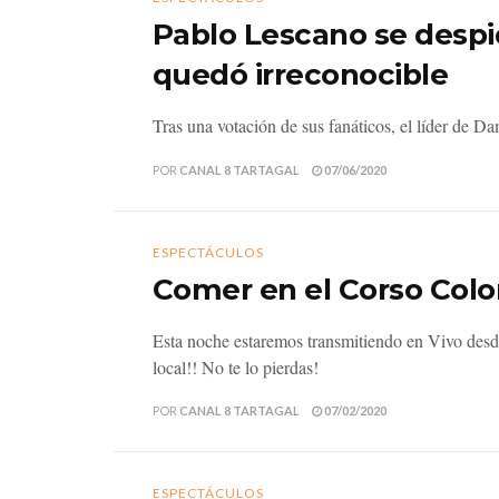
Pablo Lescano se despid
quedó irreconocible
Tras una votación de sus fanáticos, el líder de Da
POR
CANAL 8 TARTAGAL
07/06/2020
ESPECTÁCULOS
Comer en el Corso Color
Esta noche estaremos transmitiendo en Vivo desd
local!! No te lo pierdas!
POR
CANAL 8 TARTAGAL
07/02/2020
ESPECTÁCULOS