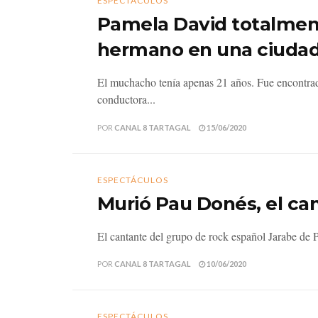
ESPECTÁCULOS
Pamela David totalment
hermano en una ciudad
El muchacho tenía apenas 21 años. Fue encontrado
conductora...
POR
CANAL 8 TARTAGAL
15/06/2020
ESPECTÁCULOS
Murió Pau Donés, el ca
El cantante del grupo de rock español Jarabe de P
POR
CANAL 8 TARTAGAL
10/06/2020
ESPECTÁCULOS