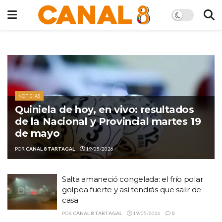
NOTICIAS
Quiniela de hoy, en vivo: resultados
de la Nacional y Provincial martes 19
de mayo
POR
CANAL 8 TARTAGAL
19/05/2026
Salta amaneció congelada: el frío polar
golpea fuerte y así tendrás que salir de
casa
POR
CANAL 8 TARTAGAL
19/05/2026
0