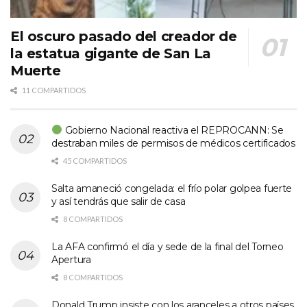
El oscuro pasado del creador de
la estatua gigante de San La
Muerte
11 COMPARTIDOS
Gobierno Nacional reactiva el REPROCANN: Se
destraban miles de permisos de médicos certificados
45 COMPARTIDOS
Salta amaneció congelada: el frío polar golpea fuerte
y así tendrás que salir de casa
8 COMPARTIDOS
La AFA confirmó el día y sede de la final del Torneo
Apertura
8 COMPARTIDOS
Donald Trump insiste con los aranceles a otros países