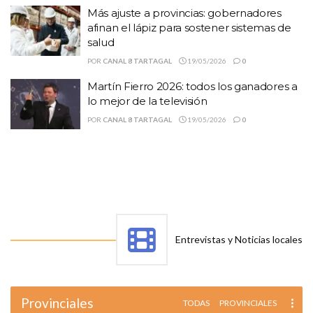
Más ajuste a provincias: gobernadores
afinan el lápiz para sostener sistemas de
salud
POR
CANAL 8 TARTAGAL
19/05/2026
0
Martín Fierro 2026: todos los ganadores a
lo mejor de la televisión
POR
CANAL 8 TARTAGAL
19/05/2026
0
Entrevistas y Noticias locales
Provinciales
TODAS
PROVINCIALES