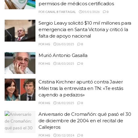
permisos de médicos certificados
POR
CANAL 8 TARTAGAL
05/01/2026
0
Sergio Leavy solicitó $10 mil millones para
emergencia en Santa Victoria y criticó la
falta de apoyo nacional
POR
HG
26/03/2025
0
Murió Antonio Gasalla
POR
HG
18/03/2025
0
Cristina Kirchner apuntó contra Javier
Milei tras la entrevista en TN: «Te estás
cayendo a pedazos»
POR
HG
18/02/2025
0
Aniversario de Cromañón: qué pasó el 30
de diciembre de 2004 en el recital de
Callejeros
POR
HG
30/12/2024
0