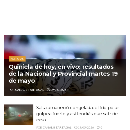
NOTICIAS
Quiniela de hoy, en vivo: resultados
de la Nacional y Provincial martes 19
de mayo
POR
CANAL 8 TARTAGAL
19/05/2026
Salta amaneció congelada: el frío polar
golpea fuerte y así tendrás que salir de
casa
POR
CANAL 8 TARTAGAL
19/05/2026
0