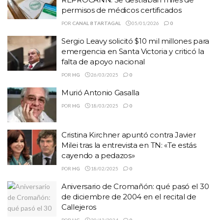
permisos de médicos certificados
POR
CANAL 8 TARTAGAL
05/01/2026
0
Sergio Leavy solicitó $10 mil millones para
emergencia en Santa Victoria y criticó la
falta de apoyo nacional
POR
HG
26/03/2025
0
Murió Antonio Gasalla
POR
HG
18/03/2025
0
Cristina Kirchner apuntó contra Javier
Milei tras la entrevista en TN: «Te estás
cayendo a pedazos»
POR
HG
18/02/2025
0
Aniversario de Cromañón: qué pasó el 30
de diciembre de 2004 en el recital de
Callejeros