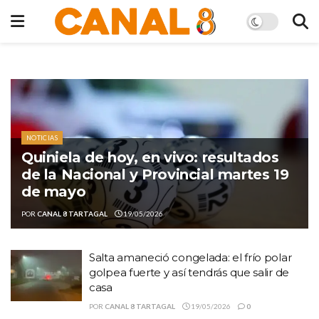
NOTICIAS
Quiniela de hoy, en vivo: resultados
de la Nacional y Provincial martes 19
de mayo
POR
CANAL 8 TARTAGAL
19/05/2026
Salta amaneció congelada: el frío polar
golpea fuerte y así tendrás que salir de
casa
POR
CANAL 8 TARTAGAL
19/05/2026
0