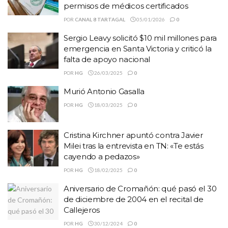
permisos de médicos certificados
POR
CANAL 8 TARTAGAL
05/01/2026
0
Sergio Leavy solicitó $10 mil millones para
emergencia en Santa Victoria y criticó la
falta de apoyo nacional
POR
HG
26/03/2025
0
Murió Antonio Gasalla
POR
HG
18/03/2025
0
Cristina Kirchner apuntó contra Javier
Milei tras la entrevista en TN: «Te estás
cayendo a pedazos»
POR
HG
18/02/2025
0
Aniversario de Cromañón: qué pasó el 30
de diciembre de 2004 en el recital de
Callejeros
POR
HG
30/12/2024
0