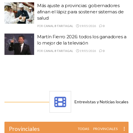
Más ajuste a provincias: gobernadores
afinan el lápiz para sostener sistemas de
salud
POR
CANAL 8 TARTAGAL
19/05/2026
0
Martín Fierro 2026: todos los ganadores a
lo mejor de la televisión
POR
CANAL 8 TARTAGAL
19/05/2026
0
Entrevistas y Noticias locales
Provinciales
TODAS
PROVINCIALES