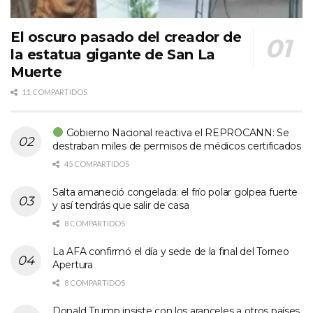
El oscuro pasado del creador de
la estatua gigante de San La
Muerte
11 COMPARTIDOS
Gobierno Nacional reactiva el REPROCANN: Se
destraban miles de permisos de médicos certificados
45 COMPARTIDOS
Salta amaneció congelada: el frío polar golpea fuerte
y así tendrás que salir de casa
8 COMPARTIDOS
La AFA confirmó el día y sede de la final del Torneo
Apertura
8 COMPARTIDOS
Donald Trump insiste con los aranceles a otros países