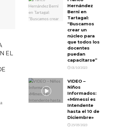
Hernández
Berni en
Tartagal:
“Buscamos
crear un
núcleo para
que todos los
A
docentes
N EL
puedan
capacitarse”
01/10/2023
DE
VIDEO –
Niños
Informados:
«Mimessi es
la
Intendente
hasta el 10 de
Diciembre»
25/05/2023