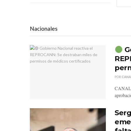
Nacionales
Go
REP
perm
POR
CANA
CANAL 8 
aprobac
Serg
emer
falt