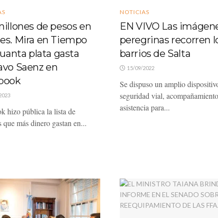
AS
NOTICIAS
illones de pesos en
EN VIVO Las imágen
es. Mira en Tiempo
peregrinas recorren l
cuanta plata gasta
barrios de Salta
avo Saenz en
15/09/2022
book
Se dispuso un amplio dispositiv
seguridad vial, acompañamiento
2023
asistencia para...
 hizo pública la lista de
s que más dinero gastan en...