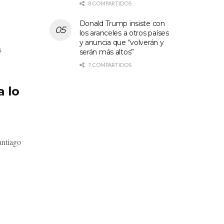
8 COMPARTIDOS
Donald Trump insiste con
los aranceles a otros países
y anuncia que “volverán y
s
serán más altos”
7 COMPARTIDOS
a lo
antiago