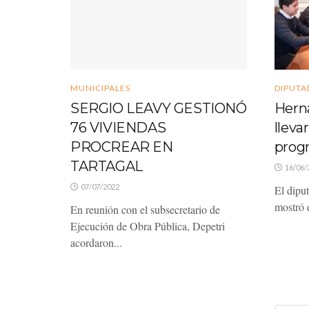
MUNICIPALES
DIPUTA
SERGIO LEAVY GESTIONÓ
Hern
76 VIVIENDAS
llevar
PROCREAR EN
prog
TARTAGAL
16/06/
07/07/2022
El dipu
mostró e
En reunión con el subsecretario de
Ejecución de Obra Pública, Depetri
acordaron...