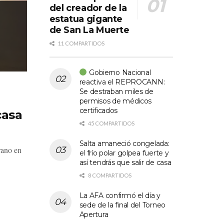
Salta amaneció congelada
del creador de la
golpea fuerte y así tendr
estatua gigante
de San La Muerte
casa
11 COMPARTIDOS
POR
CANAL 8 TARTAGAL
19/05/2026
Gobierno Nacional
reactiva el REPROCANN:
Se destraban miles de
permisos de médicos
certificados
casa
45 COMPARTIDOS
Salta amaneció congelada:
rano en
el frío polar golpea fuerte y
así tendrás que salir de casa
8 COMPARTIDOS
La AFA confirmó el día y
sede de la final del Torneo
Apertura
e