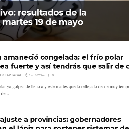
ivo: resultados de la
l martes 19 de mayo
a amaneció congelada: el frío polar
ea fuerte y así tendrás que salir de 
L 8 TARTAGAL
19/05/2026
0
polar ya golpea de lleno a y este martes quedó reflejado desde muy temp
 de...
ajuste a provincias: gobernadores
an el lápiz para sostener sistemas d