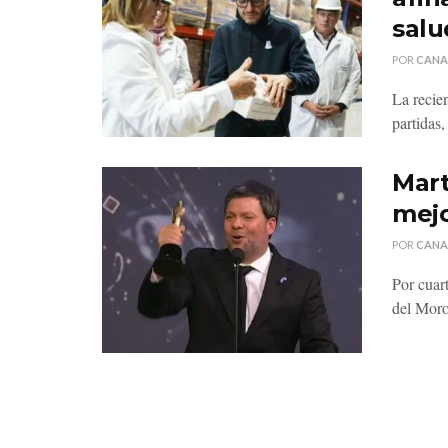
salu
POR
CANA
La recie
partidas
Mart
mejo
POR
CANA
Por cuar
del Moro