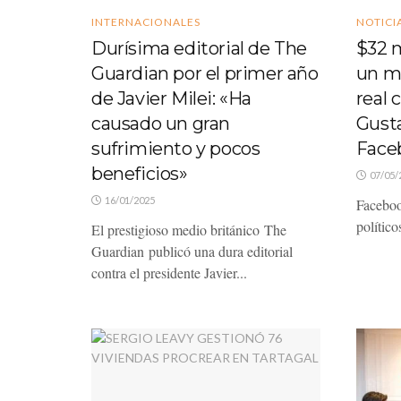
INTERNACIONALES
NOTICI
Durísima editorial de The
$32 m
Guardian por el primer año
un m
de Javier Milei: «Ha
real 
causado un gran
Gust
sufrimiento y pocos
Face
beneficios»
07/05/
16/01/2025
Facebook
político
El prestigioso medio británico The
Guardian publicó una dura editorial
contra el presidente Javier...