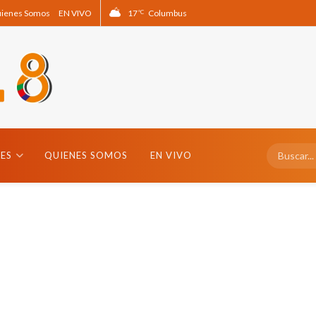
ienes Somos
EN VIVO
17
Columbus
°C
ES
QUIENES SOMOS
EN VIVO