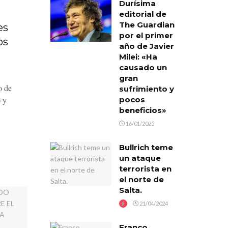
Durísima
editorial de
The Guardian
es
por el primer
os
año de Javier
Milei: «Ha
causado un
gran
o de
sufrimiento y
 y
pocos
beneficios»
16/01/2025
Bullrich teme
un ataque
terrorista en
el norte de
Salta.
21/04/2024
Franco