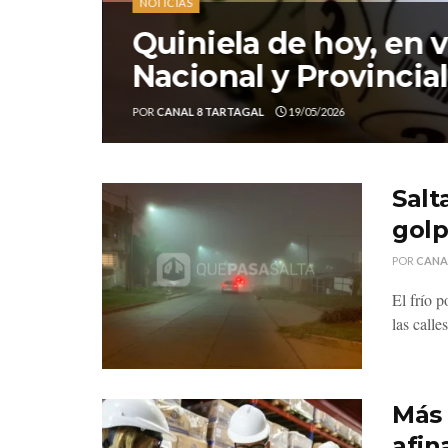
NOTICIAS
Quiniela de hoy, en v
Nacional y Provincia
POR
CANAL 8 TARTAGAL
19/05/2026
Salt
golp
POR
CANA
El frío 
las calles
Más 
afin