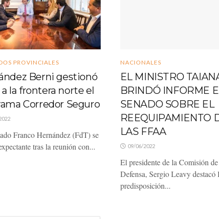
DOS PROVINCIALES
NACIONALES
ández Berni gestionó
EL MINISTRO TAIAN
 a la frontera norte el
BRINDÓ INFORME E
rama Corredor Seguro
SENADO SOBRE EL
REEQUIPAMIENTO 
2022
LAS FFAA
tado Franco Hernández (FdT) se
xpectante tras la reunión con...
09/06/2022
El presidente de la Comisión de
Defensa, Sergio Leavy destacó 
predisposición...