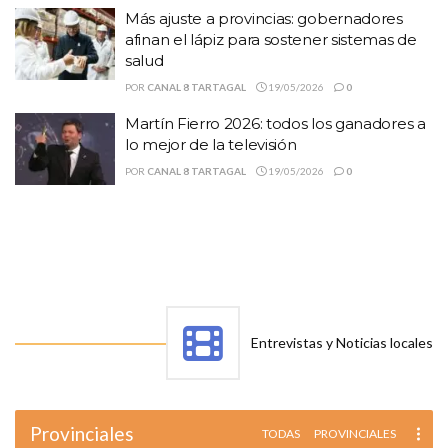
Más ajuste a provincias: gobernadores
afinan el lápiz para sostener sistemas de
salud
POR
CANAL 8 TARTAGAL
19/05/2026
0
Martín Fierro 2026: todos los ganadores a
lo mejor de la televisión
POR
CANAL 8 TARTAGAL
19/05/2026
0
Entrevistas y Noticias locales
Provinciales
TODAS
PROVINCIALES