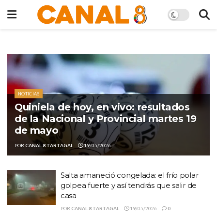
NOTICIAS
Quiniela de hoy, en vivo: resultados
de la Nacional y Provincial martes 19
de mayo
POR
CANAL 8 TARTAGAL
19/05/2026
Salta amaneció congelada: el frío polar
golpea fuerte y así tendrás que salir de
casa
POR
CANAL 8 TARTAGAL
19/05/2026
0