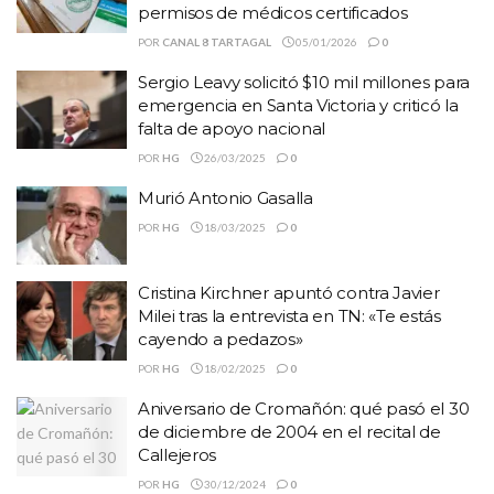
permisos de médicos certificados
POR
CANAL 8 TARTAGAL
05/01/2026
0
Sergio Leavy solicitó $10 mil millones para
emergencia en Santa Victoria y criticó la
falta de apoyo nacional
POR
HG
26/03/2025
0
Murió Antonio Gasalla
POR
HG
18/03/2025
0
Cristina Kirchner apuntó contra Javier
Milei tras la entrevista en TN: «Te estás
cayendo a pedazos»
POR
HG
18/02/2025
0
Aniversario de Cromañón: qué pasó el 30
de diciembre de 2004 en el recital de
Callejeros
POR
HG
30/12/2024
0