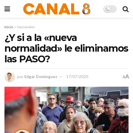
Inicio
Nacionales
¿Y si a la «nueva
normalidad» le eliminamos
las PASO?
A
por
Edgar Dominguez
17/07/2020
A