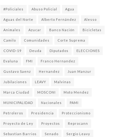
#Policiales
Abuso Policial
Agua
Aguas del Norte
Alberto Fernández
Alesso
Animales
Azucar
Banco Nación
Bicicletas
Camilo
Comunidades
Corte Suprema
COVID-19
Deuda
Diputados
ELECCIONES
Evaluna
FMI
Franco Hernandez
Gustavo Saenz
Hernandez
Juan Manzur
Jubilaciones
LEAVY
Malvinas
Marca Ciudad
MOSCONI
Moto Mendez
MUNICIPALIDAD
Nacionales
PAMI
Petroleros
Presidencia
Proteccionismo
Proyecto de Ley
Proyectos
Reprocann
Sebastian Barrios
Senado
Sergio Leavy