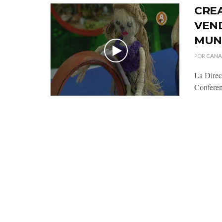
CRE
VEND
MUN
POR
CANA
La Direc
Conferen