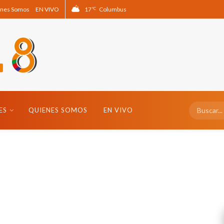
nes Somos
EN VIVO
17
Columbus
°C
ES
QUIENES SOMOS
EN VIVO