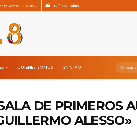
enes Somos
EN VIVO
17
Columbus
°C
ES
QUIENES SOMOS
EN VIVO
SALA DE PRIMEROS A
 GUILLERMO ALESSO»