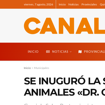
viernes, 7 agosto, 2026
Inicio
Noticias
Provinciales
Qui
INICIO
NOTICIAS
PROVINCIAL
Inicio
Municipales
SE INUGURÓ LA 
ANIMALES «DR.