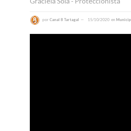
Graciela Sola - Proteccionista
por
Canal 8 Tartagal
15/10/2020
en
Municip