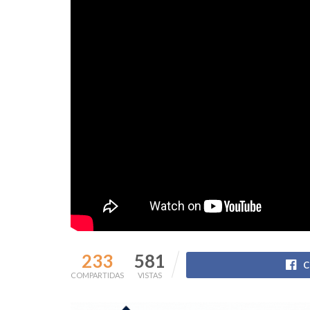
233
581
C
COMPARTIDAS
VISTAS